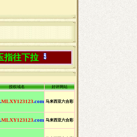
玉指往下拉