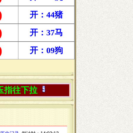
玉指往下拉