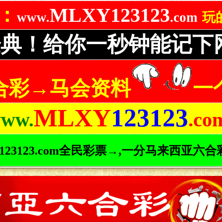
：
MLXY123123
www.
.com
玩
经典！给你一秒钟能记下
合彩→马会资料
一
MLXY
123123
ww.
.co
23123.com全民彩票→,一分马来西亚六合彩