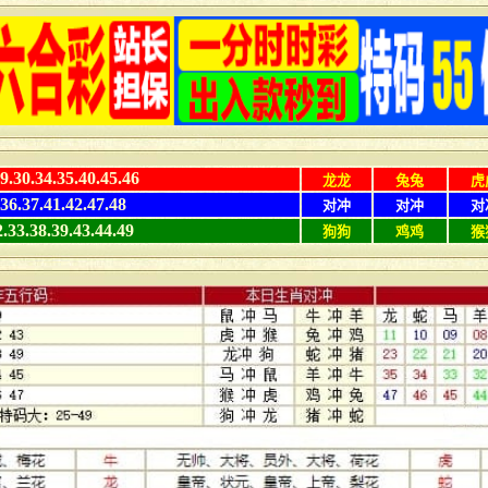
29.30.34.35.40.45.46
龙龙
兔兔
虎
.36.37.41.42.47.48
对冲
对冲
对
2.33.38.39.43.44.49
狗狗
鸡鸡
猴