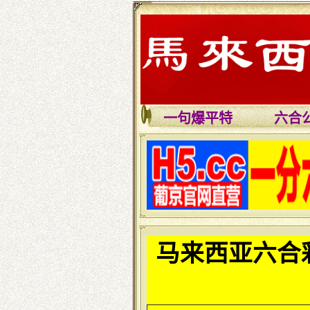
一句爆平特
六合
马来西亚六合