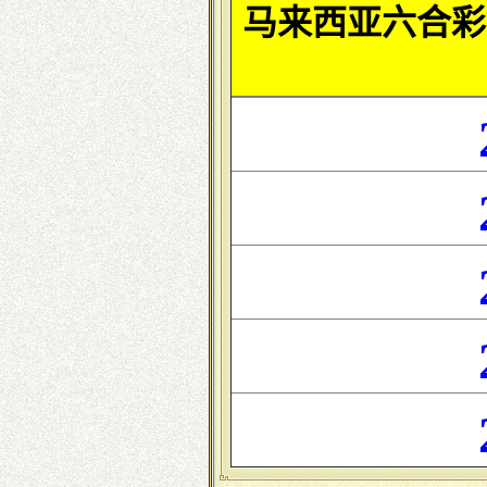
马来西亚六合彩