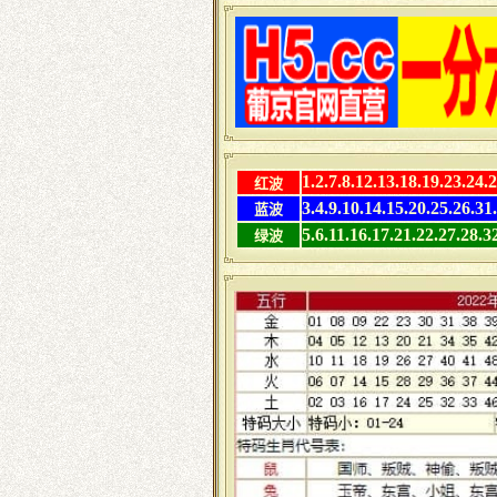
1.2.7.8.12.13.18.19.23.24.
红波
3.4.9.10.14.15.20.25.26.31
蓝波
5.6.11.16.17.21.22.27.28.3
绿波