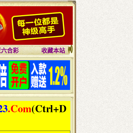
亚六合彩
收藏本站
23
.Com
(Ctrl+D