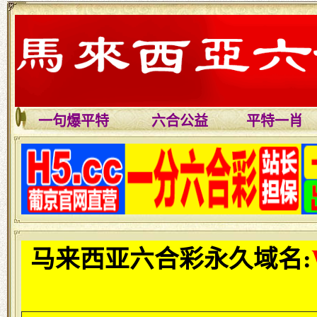
一句爆平特
六合公益
平特一肖
马来西亚六合彩永久域名: